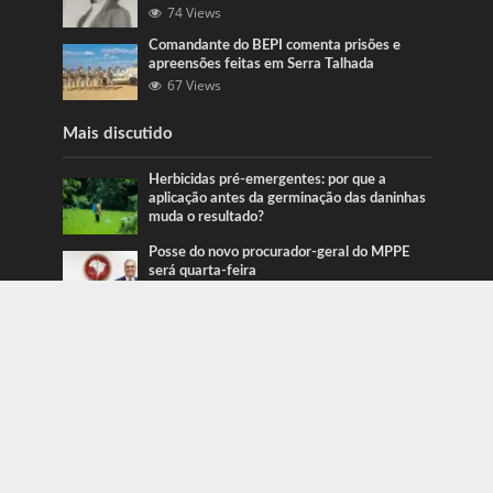
74 Views
Comandante do BEPI comenta prisões e
apreensões feitas em Serra Talhada
67 Views
Mais discutido
Herbicidas pré-emergentes: por que a
aplicação antes da germinação das daninhas
muda o resultado?
Posse do novo procurador-geral do MPPE
será quarta-feira
Ação da PRF recupera veículos em Serra
Talhada e Caruaru
Categorias
Blog
415