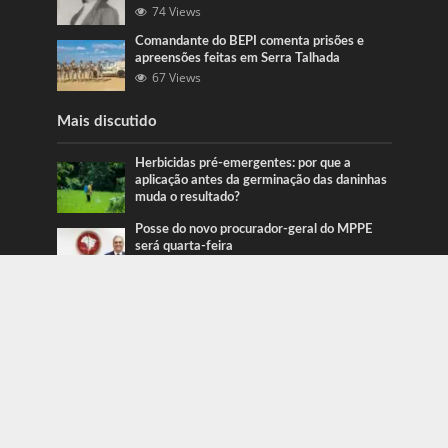
74 Views
Comandante do BEPI comenta prisões e
apreensões feitas em Serra Talhada
67 Views
Mais discutido
Herbicidas pré-emergentes: por que a
aplicação antes da germinação das daninhas
muda o resultado?
Posse do novo procurador-geral do MPPE
será quarta-feira
Ação da PRF recupera veículos em Serra
Talhada e Caruaru
Categorias
Blog
415