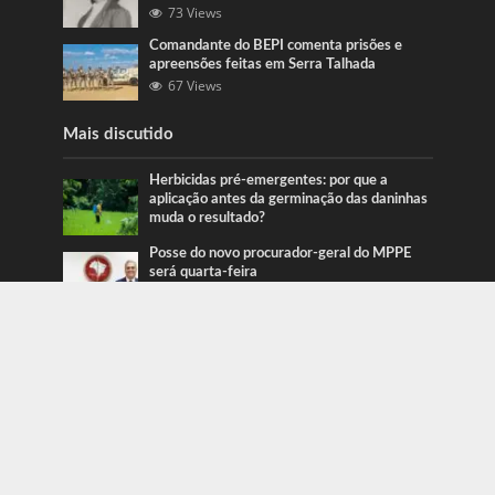
73 Views
Comandante do BEPI comenta prisões e
apreensões feitas em Serra Talhada
67 Views
Mais discutido
Herbicidas pré-emergentes: por que a
aplicação antes da germinação das daninhas
muda o resultado?
Posse do novo procurador-geral do MPPE
será quarta-feira
Ação da PRF recupera veículos em Serra
Talhada e Caruaru
Categorias
Blog
415