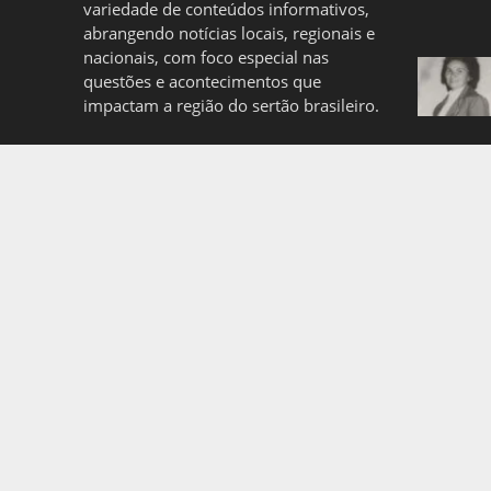
variedade de conteúdos informativos,
abrangendo notícias locais, regionais e
nacionais, com foco especial nas
questões e acontecimentos que
impactam a região do sertão brasileiro.
Quem somos
Politica de Privacidade
Copyright © 2026. Created by
Meks
. Powered by
WordP