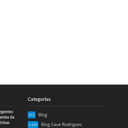
Categorias
rgentes:
Blog
415
 antes da
inhas
Blog Caue Rodrigues
2.426