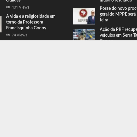
cidades
muda o resultado?
401 Views
Posse do novo proc
geral do MPPE será 
A vida e a religiosidade em
feira
torno da Professora
Francisquinha Godoy
Ação da PRF recup
74 Views
veículos em Serra T
Caruaru
Comandante do BEPI comenta
prisões e apreensões feitas em
Serra Talhada
67 Views
ress
.