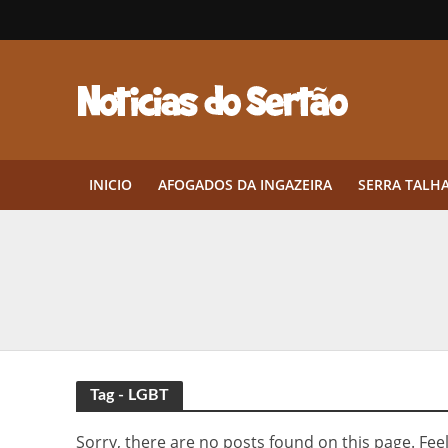
INICIO
AFOGADOS DA INGAZEIRA
SERRA TALH
Herbicidas pré-emergentes: por q
CEP em Pernambuco: por que cons
Por que Tantos Brasileiros Têm 
Twin Disponibiliza Bónus de Arr
Tag - LGBT
Twin lança torneio semanal “Mes
Sorry, there are no posts found on this page. Feel