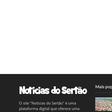
Mais pop
O site "Notícias do Sertão" é uma
plataforma digital que oferece uma