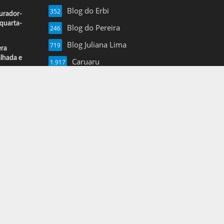
Blog do Erbi
352
urador-
quarta-
Blog do Pereira
246
Blog Juliana Lima
719
era
alhada e
Caruaru
1.917
Esportes
13
Farol de Noticias
4.877
Folha de Pe
16
Mais Pajeu
1.960
Nil Junior
3.620
Notícias
3
Pernambuco
1.375