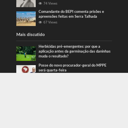
74 Views
Comandante do BEPI comenta prisões e
apreensões feitas em Serra Talhada
67 Views
Mais discutido
Herbicidas pré-emergentes: por que a
aplicação antes da germinação das daninhas
muda o resultado?
Posse do novo procurador-geral do MPPE
será quarta-feira
Ação da PRF recupera veículos em Serra
Talhada e Caruaru
Categorias
Blog
415