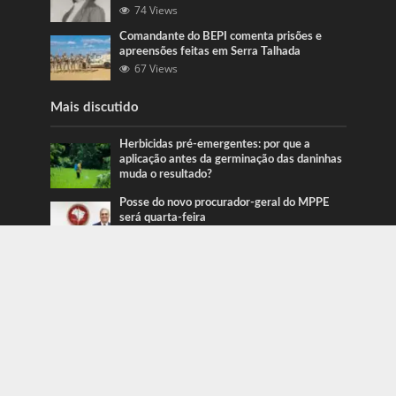
74 Views
Comandante do BEPI comenta prisões e
apreensões feitas em Serra Talhada
67 Views
Mais discutido
Herbicidas pré-emergentes: por que a
aplicação antes da germinação das daninhas
muda o resultado?
Posse do novo procurador-geral do MPPE
será quarta-feira
Ação da PRF recupera veículos em Serra
Talhada e Caruaru
Categorias
Blog
415