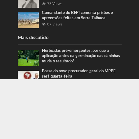
73 Views
Comandante do BEPI comenta prisões e
apreensões feitas em Serra Talhada
67 Views
Mais discutido
Herbicidas pré-emergentes: por que a
aplicação antes da germinação das daninhas
muda o resultado?
Posse do novo procurador-geral do MPPE
será quarta-feira
Ação da PRF recupera veículos em Serra
Talhada e Caruaru
Categorias
Blog
415