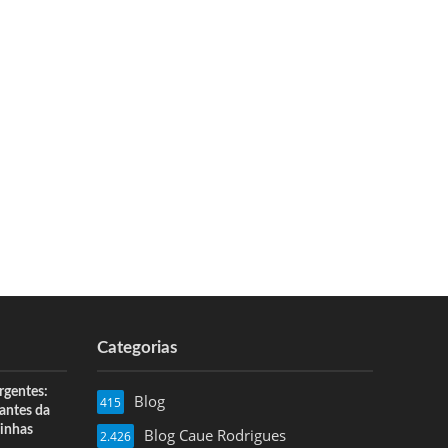
Categorias
rgentes:
Blog
415
 antes da
inhas
Blog Caue Rodrigues
2.426