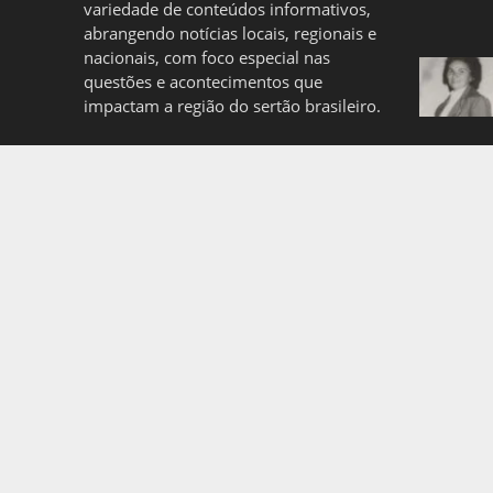
variedade de conteúdos informativos,
abrangendo notícias locais, regionais e
nacionais, com foco especial nas
questões e acontecimentos que
impactam a região do sertão brasileiro.
Quem somos
Politica de Privacidade
Copyright © 2026. Created by
Meks
. Powered by
WordP