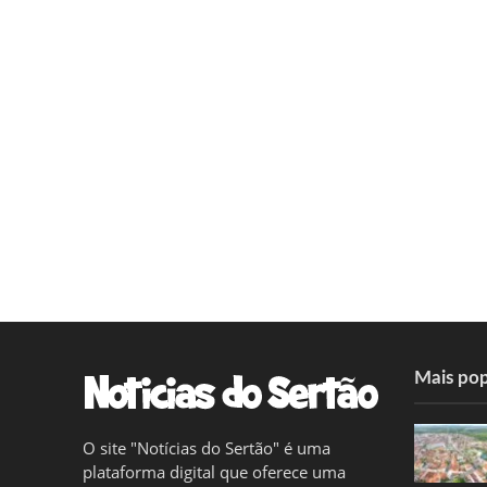
Mais pop
O site "Notícias do Sertão" é uma
plataforma digital que oferece uma