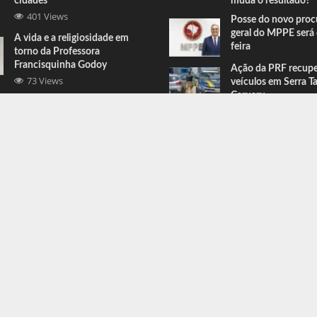
cidades
muda o resultado?
401 Views
Posse do novo proc
geral do MPPE será 
A vida e a religiosidade em
feira
torno da Professora
Francisquinha Godoy
Ação da PRF recup
73 Views
veículos em Serra T
Caruaru
Comandante do BEPI comenta
prisões e apreensões feitas em
Serra Talhada
67 Views
ress
.