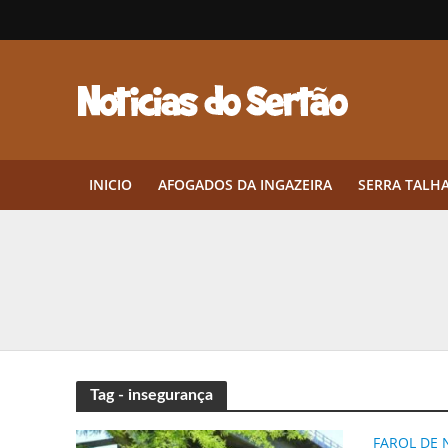
INICIO
AFOGADOS DA INGAZEIRA
SERRA TALH
Herbicidas pré-emergentes: por q
CEP em Pernambuco: por que cons
Por que Tantos Brasileiros Têm 
Twin Disponibiliza Bónus de Arr
Tag - insegurança
Twin lança torneio semanal “Mes
FAROL DE 