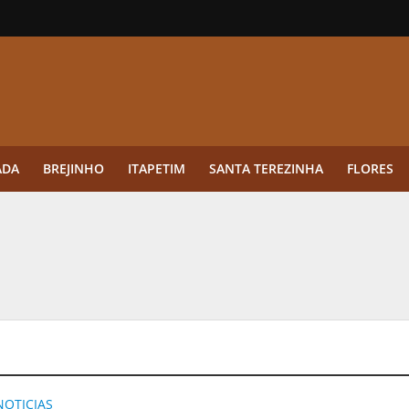
ADA
BREJINHO
ITAPETIM
SANTA TEREZINHA
FLORES
ue a aplicação antes da germinação das daninhas muda o resultado?
ultar antes de enviar dados
o Visto Americano Negado — e Como Evitar Esse Erro
anque Cripto até 3.000 € em Três Depósitos
tres das Rodadas” focado em multiplicadores
NOTICIAS