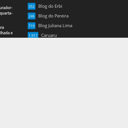
Blog do Erbi
352
urador-
quarta-
Blog do Pereira
246
Blog Juliana Lima
719
era
alhada e
Caruaru
1.917
Esportes
13
Farol de Noticias
4.877
Folha de Pe
16
Mais Pajeu
1.960
Nil Junior
3.620
Notícias
3
Pernambuco
1.375