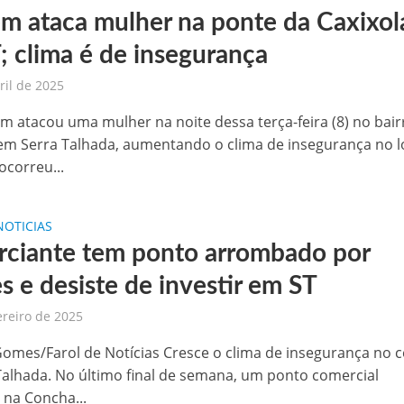
 ataca mulher na ponte da Caxixol
 de sementes e destaca parceria estratégica com Raquel Lyra e Marconi Santana
; clima é de insegurança
níveis nesta terça-feira (03)
ril de 2025
templada com seis minicomputadores pelo Governo do Estado
atacou uma mulher na noite dessa terça-feira (8) no bair
 em Serra Talhada, aumentando o clima de insegurança no lo
 na BR-407, em Petrolina
ocorreu...
aulinho Mototaxi
NOTICIAS
ciante tem ponto arrombado por
s e desiste de investir em ST
ereiro de 2025
Gomes/Farol de Notícias Cresce o clima de insegurança no 
Talhada. No último final de semana, um ponto comercial
 na Concha...