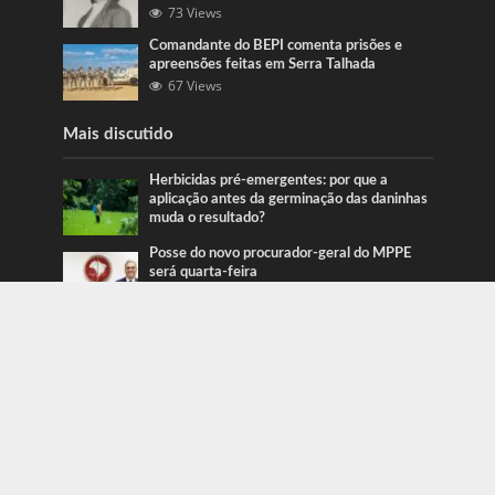
73 Views
Comandante do BEPI comenta prisões e
apreensões feitas em Serra Talhada
67 Views
Mais discutido
Herbicidas pré-emergentes: por que a
aplicação antes da germinação das daninhas
muda o resultado?
Posse do novo procurador-geral do MPPE
será quarta-feira
Ação da PRF recupera veículos em Serra
Talhada e Caruaru
Categorias
Blog
415