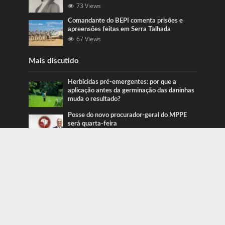
73 Views
Comandante do BEPI comenta prisões e
apreensões feitas em Serra Talhada
67 Views
Mais discutido
Herbicidas pré-emergentes: por que a
aplicação antes da germinação das daninhas
muda o resultado?
Posse do novo procurador-geral do MPPE
será quarta-feira
Ação da PRF recupera veículos em Serra
Talhada e Caruaru
Categorias
Blog
415