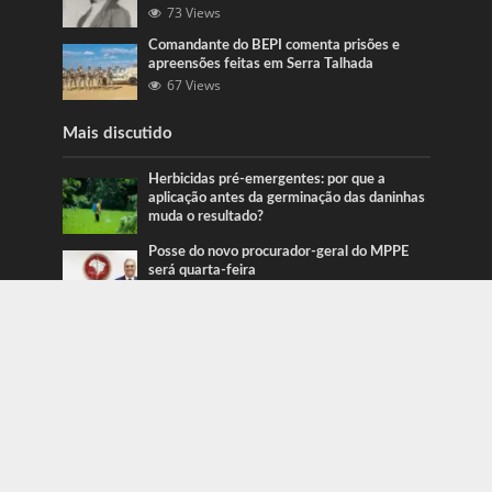
73 Views
Comandante do BEPI comenta prisões e
apreensões feitas em Serra Talhada
67 Views
Mais discutido
Herbicidas pré-emergentes: por que a
aplicação antes da germinação das daninhas
muda o resultado?
Posse do novo procurador-geral do MPPE
será quarta-feira
Ação da PRF recupera veículos em Serra
Talhada e Caruaru
Categorias
Blog
415