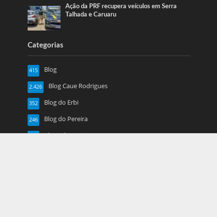
Ação da PRF recupera veículos em Serra
Talhada e Caruaru
Categorias
Blog
415
Blog Caue Rodrigues
2.426
Blog do Erbi
352
Blog do Pereira
246
Blog Juliana Lima
719
Caruaru
1.917
Esportes
13
Farol de Noticias
4.877
Folha de Pe
16