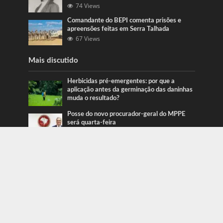
74 Views
Comandante do BEPI comenta prisões e
apreensões feitas em Serra Talhada
67 Views
Mais discutido
Herbicidas pré-emergentes: por que a
aplicação antes da germinação das daninhas
muda o resultado?
Posse do novo procurador-geral do MPPE
será quarta-feira
Ação da PRF recupera veículos em Serra
Talhada e Caruaru
Categorias
Blog
415