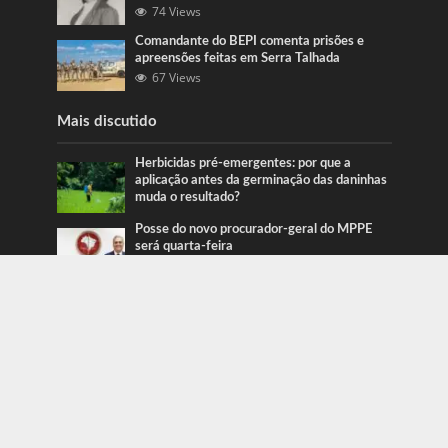
74 Views
Comandante do BEPI comenta prisões e
apreensões feitas em Serra Talhada
67 Views
Mais discutido
Herbicidas pré-emergentes: por que a
aplicação antes da germinação das daninhas
muda o resultado?
Posse do novo procurador-geral do MPPE
será quarta-feira
Ação da PRF recupera veículos em Serra
Talhada e Caruaru
Categorias
Blog
415