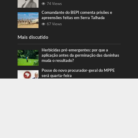
74 Views
Comandante do BEPI comenta prisões e
apreensões feitas em Serra Talhada
67 Views
Mais discutido
Herbicidas pré-emergentes: por que a
aplicação antes da germinação das daninhas
muda o resultado?
Posse do novo procurador-geral do MPPE
será quarta-feira
Ação da PRF recupera veículos em Serra
Talhada e Caruaru
Categorias
Blog
415