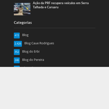
Ação da PRF recupera veículos em Serra
Talhada e Caruaru
Categorias
Blog
415
Blog Caue Rodrigues
2.426
Blog do Erbi
352
Blog do Pereira
246
Blog Juliana Lima
719
Caruaru
1.917
Esportes
13
Farol de Noticias
4.877
Folha de Pe
16