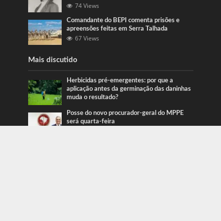
74 Views
Comandante do BEPI comenta prisões e
apreensões feitas em Serra Talhada
67 Views
Mais discutido
Herbicidas pré-emergentes: por que a
aplicação antes da germinação das daninhas
muda o resultado?
Posse do novo procurador-geral do MPPE
será quarta-feira
Ação da PRF recupera veículos em Serra
Talhada e Caruaru
Categorias
Blog
415