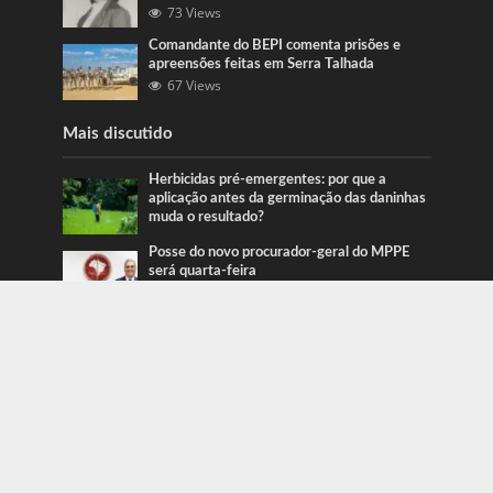
73 Views
Comandante do BEPI comenta prisões e
apreensões feitas em Serra Talhada
67 Views
Mais discutido
Herbicidas pré-emergentes: por que a
aplicação antes da germinação das daninhas
muda o resultado?
Posse do novo procurador-geral do MPPE
será quarta-feira
Ação da PRF recupera veículos em Serra
Talhada e Caruaru
Categorias
Blog
415