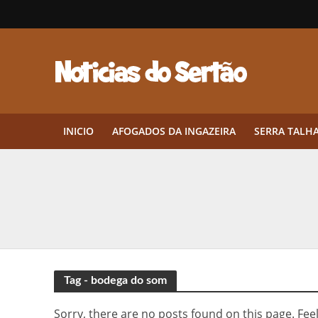
INICIO
AFOGADOS DA INGAZEIRA
SERRA TALH
Herbicidas pré-emergentes: por q
CEP em Pernambuco: por que cons
Por que Tantos Brasileiros Têm 
Twin Disponibiliza Bónus de Arr
Tag - bodega do som
Twin lança torneio semanal “Mes
Sorry, there are no posts found on this page. Feel