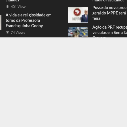
cidades
muda o resultado?
401 Views
Posse do novo proc
geral do MPPE será 
A vida e a religiosidade em
feira
torno da Professora
Francisquinha Godoy
Ação da PRF recup
74 Views
veículos em Serra T
Caruaru
Comandante do BEPI comenta
prisões e apreensões feitas em
Serra Talhada
67 Views
ress
.