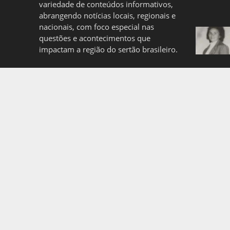
variedade de conteúdos informativos,
abrangendo notícias locais, regionais e
nacionais, com foco especial nas
questões e acontecimentos que
impactam a região do sertão brasileiro.
Quem somos
Politica de Privacidade
Copyright © 2026. Created by
Meks
. Powered by
WordP