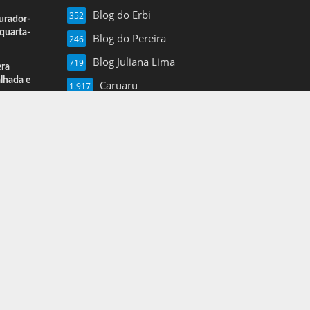
Blog do Erbi
352
urador-
quarta-
Blog do Pereira
246
Blog Juliana Lima
719
era
alhada e
Caruaru
1.917
Esportes
13
Farol de Noticias
4.877
Folha de Pe
16
Mais Pajeu
1.960
Nil Junior
3.620
Notícias
3
Pernambuco
1.375