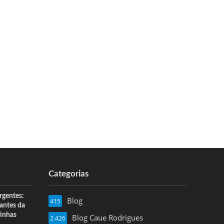
Categorias
rgentes:
Blog
415
 antes da
inhas
Blog Caue Rodrigues
2.426