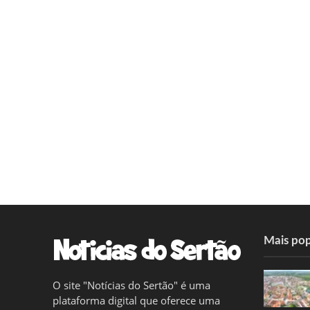
Mais pop
O site "Notícias do Sertão" é uma
plataforma digital que oferece uma