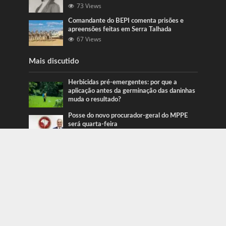
73 Views
Comandante do BEPI comenta prisões e
apreensões feitas em Serra Talhada
67 Views
Mais discutido
Herbicidas pré-emergentes: por que a
aplicação antes da germinação das daninhas
muda o resultado?
Posse do novo procurador-geral do MPPE
será quarta-feira
Ação da PRF recupera veículos em Serra
Talhada e Caruaru
Categorias
Blog
415