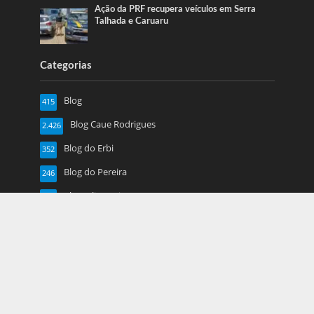
Ação da PRF recupera veículos em Serra
Talhada e Caruaru
Categorias
Blog
415
Blog Caue Rodrigues
2.426
Blog do Erbi
352
Blog do Pereira
246
Blog Juliana Lima
719
Caruaru
1.917
Esportes
13
Farol de Noticias
4.877
Folha de Pe
16