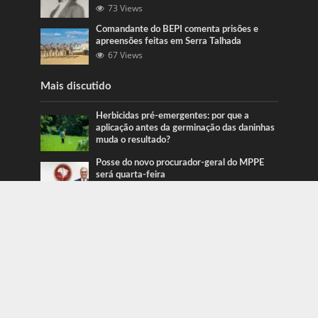
73 Views
Comandante do BEPI comenta prisões e
apreensões feitas em Serra Talhada
67 Views
Mais discutido
Herbicidas pré-emergentes: por que a
aplicação antes da germinação das daninhas
muda o resultado?
Posse do novo procurador-geral do MPPE
será quarta-feira
Ação da PRF recupera veículos em Serra
Talhada e Caruaru
Categorias
Blog
415