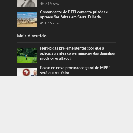
74 Views
Comandante do BEPI comenta prisões e
apreensões feitas em Serra Talhada
67 Views
Mais discutido
Herbicidas pré-emergentes: por que a
aplicação antes da germinação das daninhas
muda o resultado?
Posse do novo procurador-geral do MPPE
será quarta-feira
Ação da PRF recupera veículos em Serra
Talhada e Caruaru
Categorias
Blog
415