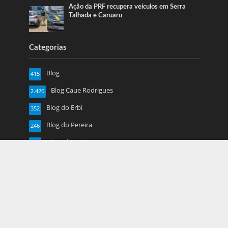
Ação da PRF recupera veículos em Serra
Talhada e Caruaru
Categorias
Blog
415
Blog Caue Rodrigues
2.426
Blog do Erbi
352
Blog do Pereira
246
Blog Juliana Lima
719
Caruaru
1.917
Esportes
13
Farol de Noticias
4.877
Folha de Pe
16