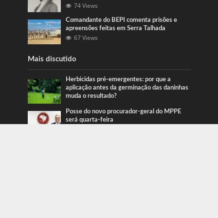
74 Views
Comandante do BEPI comenta prisões e
apreensões feitas em Serra Talhada
67 Views
Mais discutido
Herbicidas pré-emergentes: por que a
aplicação antes da germinação das daninhas
muda o resultado?
Posse do novo procurador-geral do MPPE
será quarta-feira
Ação da PRF recupera veículos em Serra
Talhada e Caruaru
Categorias
Blog
415