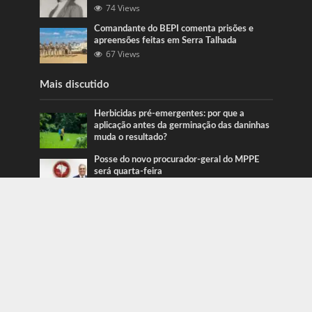
74 Views
Comandante do BEPI comenta prisões e
apreensões feitas em Serra Talhada
67 Views
Mais discutido
Herbicidas pré-emergentes: por que a
aplicação antes da germinação das daninhas
muda o resultado?
Posse do novo procurador-geral do MPPE
será quarta-feira
Ação da PRF recupera veículos em Serra
Talhada e Caruaru
Categorias
Blog
415