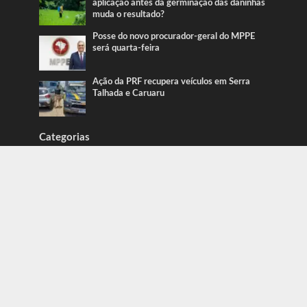
aplicação antes da germinação das daninhas
muda o resultado?
Posse do novo procurador-geral do MPPE
será quarta-feira
Ação da PRF recupera veículos em Serra
Talhada e Caruaru
Categorias
Blog
415
Blog Caue Rodrigues
2.426
Blog do Erbi
352
Blog do Pereira
246
Blog Juliana Lima
719
Caruaru
1.917