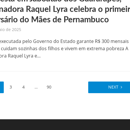
nadora Raquel Lyra celebra o primei
rsário do Mães de Pernambuco
aio de 2025
a executada pelo Governo do Estado garante R$ 300 mensais
cuidam sozinhas dos filhos e vivem em extrema pobreza A
ra Raquel Lyra e...
3
4
…
90
NEXT