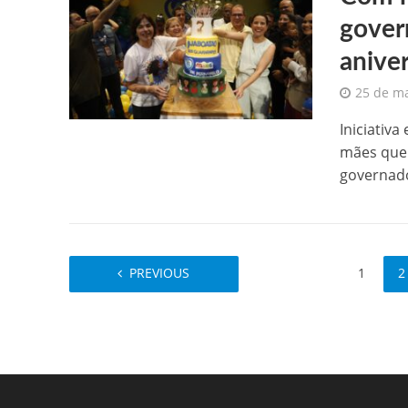
gover
anive
25 de m
Iniciativ
mães que 
governado
PREVIOUS
1
2