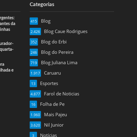
Categorias
rgentes:
Blog
415
 antes da
inhas
Blog Caue Rodrigues
2.426
Blog do Erbi
352
urador-
quarta-
Blog do Pereira
246
Blog Juliana Lima
719
era
alhada e
Caruaru
1.917
Esportes
13
Farol de Noticias
4.877
Folha de Pe
16
Mais Pajeu
1.960
Nil Junior
3.620
Notícias
3