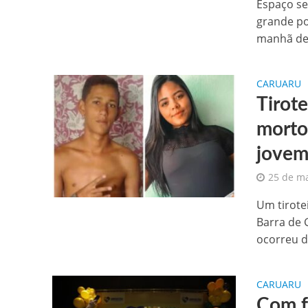
Espaço se
grande po
manhã de 
CARUARU
Tirot
morto
jovem
25 de m
Um tirote
Barra de 
ocorreu d
CARUARU
Com f