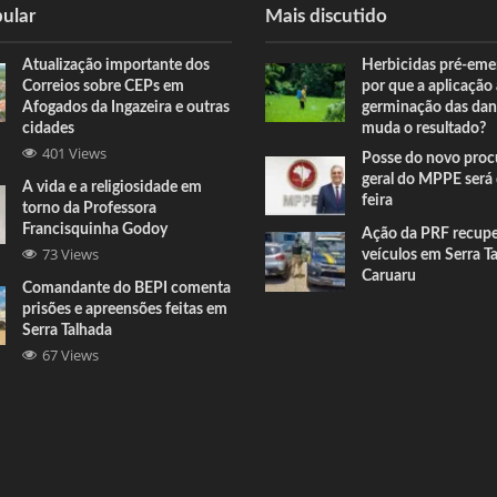
ular
Mais discutido
Atualização importante dos
Herbicidas pré-eme
Correios sobre CEPs em
por que a aplicação
Afogados da Ingazeira e outras
germinação das dan
cidades
muda o resultado?
401 Views
Posse do novo proc
geral do MPPE será 
A vida e a religiosidade em
feira
torno da Professora
Francisquinha Godoy
Ação da PRF recup
73 Views
veículos em Serra T
Caruaru
Comandante do BEPI comenta
prisões e apreensões feitas em
Serra Talhada
67 Views