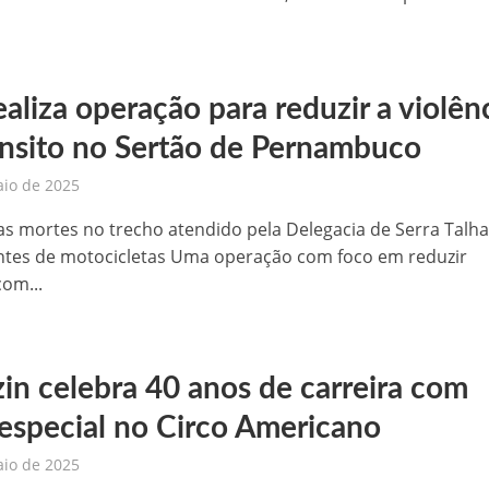
 de sementes e destaca parceria estratégica com Raquel Lyra e Marconi Santana
níveis nesta terça-feira (03)
aliza operação para reduzir a violên
templada com seis minicomputadores pelo Governo do Estado
ânsito no Sertão de Pernambuco
aio de 2025
 na BR-407, em Petrolina
s mortes no trecho atendido pela Delegacia de Serra Talha
aulinho Mototaxi
tes de motocicletas Uma operação com foco em reduzir
com...
zin celebra 40 anos de carreira com
especial no Circo Americano
aio de 2025