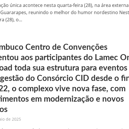
ção única acontece nesta quarta-feira (28), na área extern
 Guararapes, reunindo o melhor do humor nordestino Nes
a (28), o...
mbuco Centro de Convenções
entou aos participantes do Lamec O
oad toda sua estrutura para eventos
 gestão do Consórcio CID desde o fi
22, o complexo vive nova fase, com
timentos em modernização e novos
ços
aio de 2025