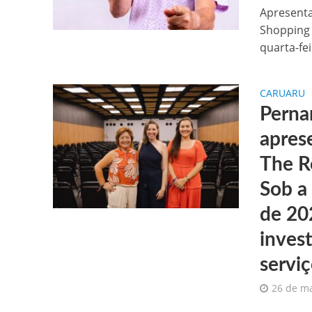
Apresenta
Shopping
quarta-feir
CARUARU
Perna
apres
The R
Sob a
de 20
inves
servi
26 de m