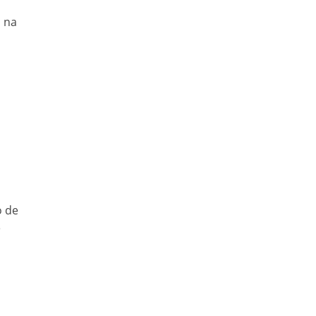
 na
o de
e